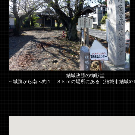
結城政勝の御影堂
～城跡から南へ約１．３ｋｍの場所にある（結城市結城67