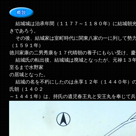
結城城は治承年間（１１７７～１１８０年）に結城朝光
きであろう。
その後、結城家は室町時代に関東八家の一に列して勢力
（１５９１年）
徳川家康の二男秀康を１７代晴朝の養子にもらい受け、慶
結城氏の転出後、結城城は廃城となったが、元禄１３年
至るまで水野家
の居城となった。
結城の名を不朽にしたのは永享１２年（１４４０年）の
氏朝（１４０２
～１４４１年）は、持氏の遺児春王丸と安王丸を奉じて兵
幕府は諸将に氏朝らの討伐を命じたが、結城落城まで一
＜現地案内板より＞