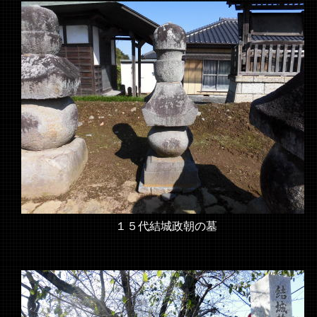
１５代結城政朝の墓