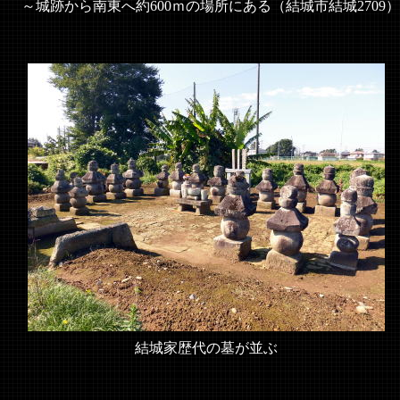
～城跡から南東へ約600ｍの場所にある（結城市結城2709
結城家歴代の墓が並ぶ