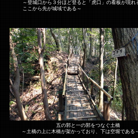
～登城口から３分ほど登ると「虎口」の看板が現れ
ここから先が城域である～
五の郭と一の郭をつなぐ土橋
～土橋の上に木橋が架かっており、下は空堀である