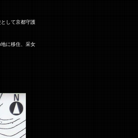
使として京都守護
の地に移住、采女