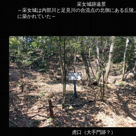
采女城跡遠景
～采女城は内部川と足見川の合流点の北側にある丘陵
に築かれていた～
虎口（大手門跡？）