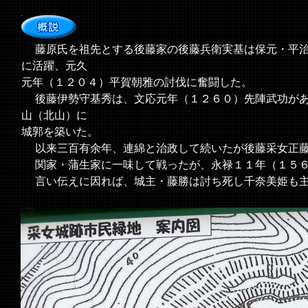
藤原氏を祖先とする後藤家の後藤兵衛実基は保元・平治
に活躍、元久
元年（１２０４）平賀朝雅の討伐に奮闘した。
後藤伊勢守基秀は、文応元年（１２６０）先陣武功があ
山（北山）に
城郭を築いた。
以来三百有余年、連綿と治政して続いたが後藤采女正藤
関家・蒲生家に一味して戦ったが、永禄１１年（１５６
言い伝えに因れば、城主・藤勝は討ち死し千奈美姫も主
＜現地案内板より＞