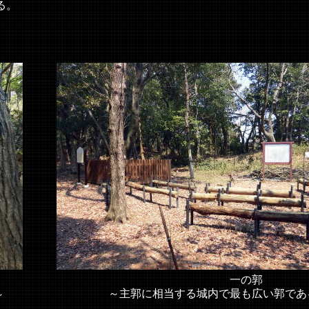
る。
一の郭
～主郭に相当する城内で最も広い郭であ
～