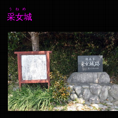
う ね め
采女城