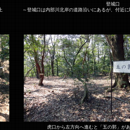
登城口
上
～登城口は内部川北岸の道路沿いにあるが、付近に
虎口から左方向へ進むと「五の郭」が