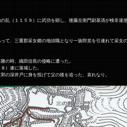
の乱（１１５９）に武功を顕し、後藤左衛門尉基清が検非違
って、三重郡采女郷の地頭職となり一族郎党を引連れて采女
勝の時、織田信長の侵略に遭った。
８）遂に落城した。
郭の深井戸に身を投げて父の後を追った、哀れなり。