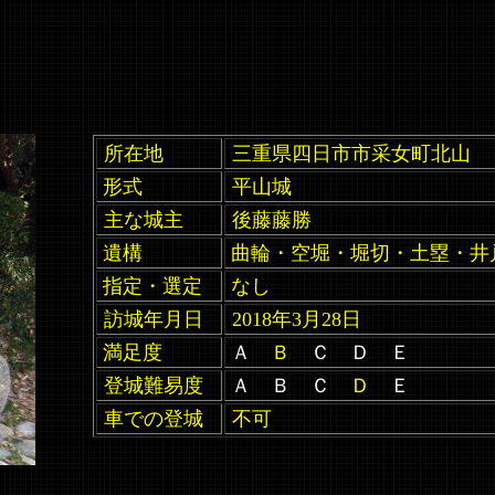
所在地
三重県四日市市采女町北山
形式
平山城
主な城主
後藤藤勝
遺構
曲輪・空堀・堀切・土塁・井
指定・選定
なし
訪城年月日
2018年3月28日
満足度
Ａ
Ｂ
Ｃ Ｄ Ｅ
登城難易度
Ａ Ｂ Ｃ
Ｄ
Ｅ
車での登城
不可