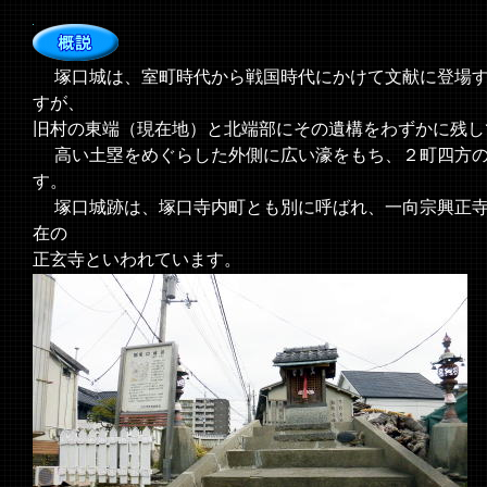
塚口城は、室町時代から戦国時代にかけて文献に登場す
すが、
旧村の東端（現在地）と北端部にその遺構をわずかに残し
高い土塁をめぐらした外側に広い濠をもち、２町四方の
す。
塚口城跡は、塚口寺内町とも別に呼ばれ、一向宗興正寺
在の
正玄寺といわれています。
＜現地（東町門跡）案内板より＞