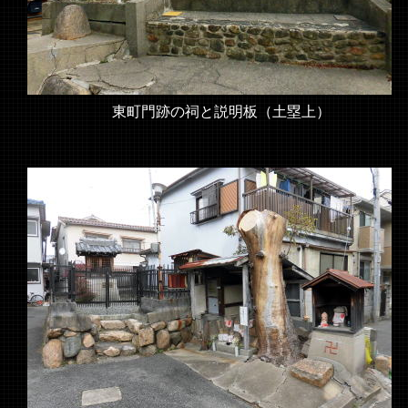
東町門跡の祠と説明板（土塁上）