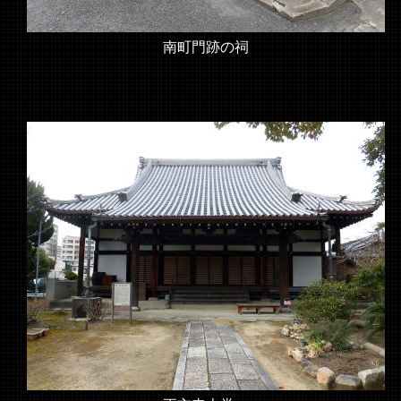
南町門跡の祠