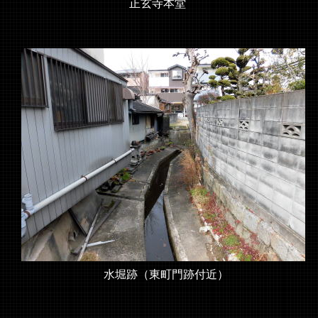
正玄寺本堂
水堀跡（東町門跡付近）