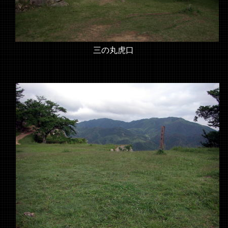
三の丸虎口