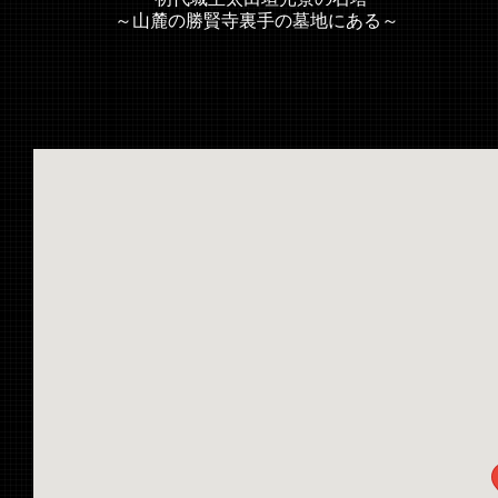
～山麓の勝賢寺裏手の墓地にある～