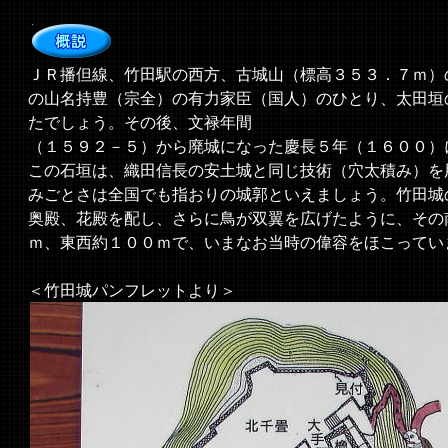
ＪＲ播但線、竹田駅の西方、古城山（標高３５３．７ｍ）
の山名持豊（宗全）の有力家臣（国人）のひとり、太田垣
たでしょう。その後、文禄年間
（１５９２－５）から廃城になった慶長５年（１６００）
この石垣は、織田信長の安土城と同じ技術（穴太積み）を
みごとさは全国でも指おりの城郭といえましょう。竹田城
奥殿、花殿を配し、さらに鳥が双翼を広げたように、その
ｍ、東西約１００ｍで、いまなお当時の偉容をほこってい
＜竹田城パンフレットより＞