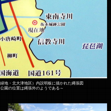
岸緑地・北大津地区）内説明板に描かれた縄張図
置は縄張外のようである～