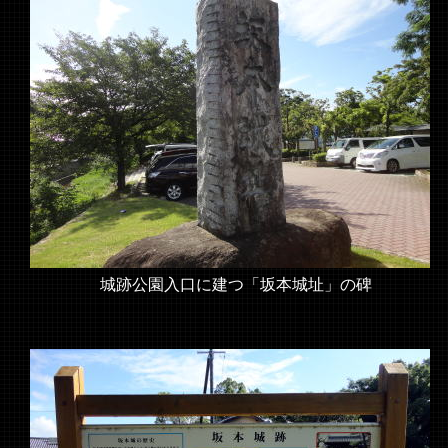
城跡公園入口に建つ「坂本城址」の碑