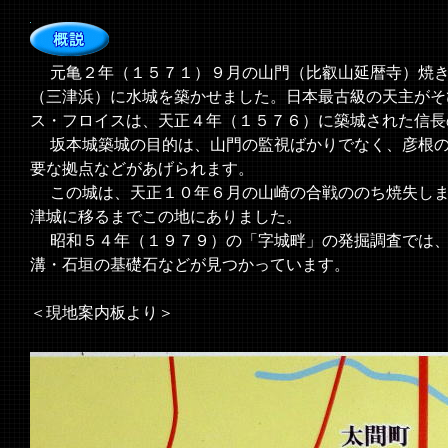
元亀２年（１５７１）９月の山門（比叡山延暦寺）焼き
（三津浜）に水城を築かせました。日本最古級の天主がそ
ス・フロイスは、天正４年（１５７６）に築城された信長
坂本城築城の目的は、山門の監視ばかりでなく、彦根の
要な拠点などがあげられます。
この城は、天正１０年６月の山崎の合戦ののち焼失しま
津城に移るまでこの地にありました。
昭和５４年（１９７９）の「字城畔」の発掘調査では、
溝・石垣の基礎石などが見つかっています。
＜現地案内板より＞