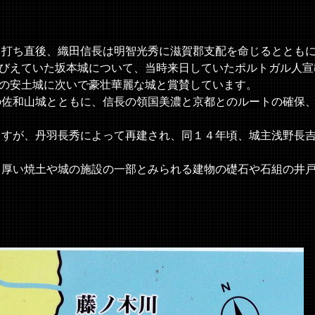
打ち直後、織田信長は明智光秀に滋賀郡支配を命じるととも
びえていた坂本城について、当時来日していたポルトガル人宣
の安土城に次いで豪壮華麗な城と賞賛しています。
佐和山城とともに、信長の領国美濃と京都とのルートの確保
すが、丹羽長秀によって再建され、同１４年頃、城主浅野長
厚い焼土や城の施設の一部とみられる建物の礎石や石組の井