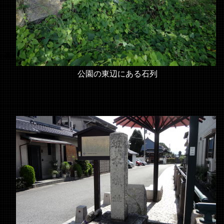
大溝城
公園の東辺にある石列