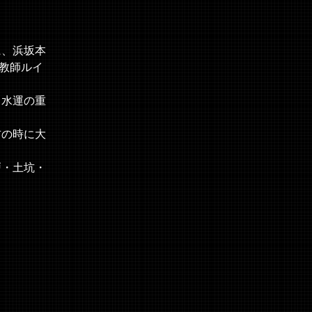
に、浜坂本
教師ルイ
、水運の重
吉の時に大
戸・土坑・