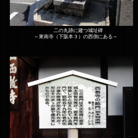
二の丸跡に建つ城址碑
～東南寺（下阪本３）の西側にある～