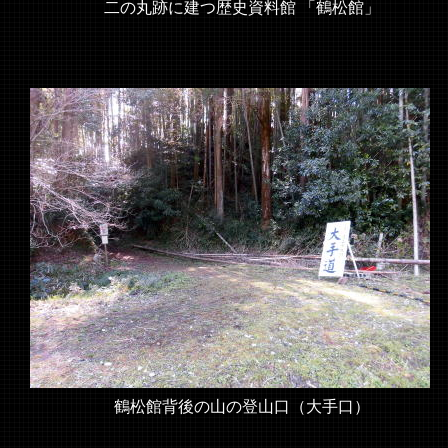
二の丸跡に建つ歴史資料館 「鶴松館」
鶴松館背後の山の登山口（大手口）