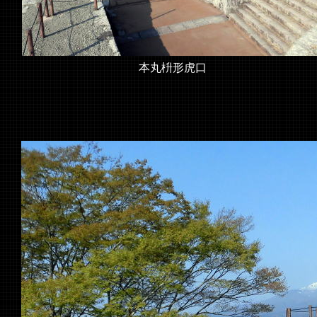
本丸枡形虎口