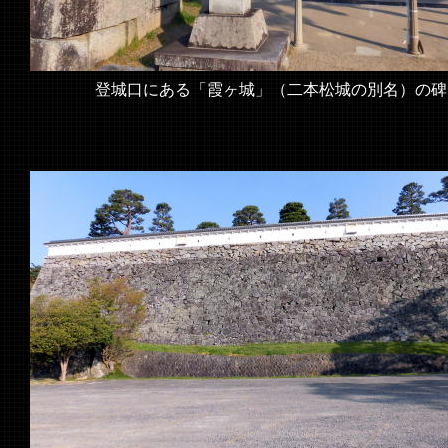
登城口にある「霞ヶ城」（二本松城の別名）の碑