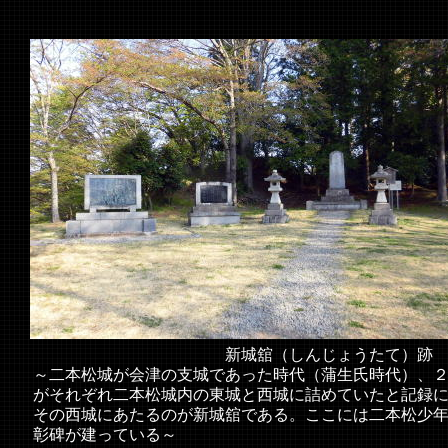
新城舘（しんじょうたて）跡
～二本松城が会津の支城であった時代（蒲生氏時代）、
がそれぞれ二本松城内の東城と西城に詰めていたと記録
その西城にあたるのが新城舘である。ここには二本松少
彰碑が建っている～