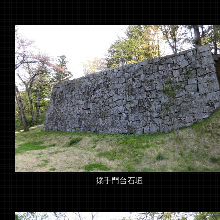
搦手門台石垣