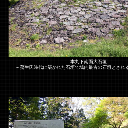
本丸下南面大石垣
～蒲生氏時代に築かれた石垣で城内最古の石垣とされ