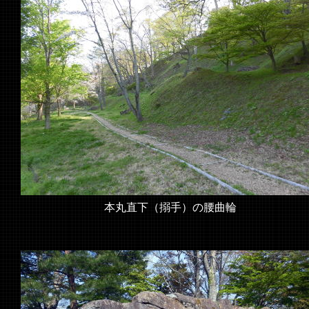
本丸直下（搦手）の腰曲輪