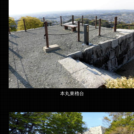
本丸東櫓台