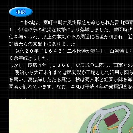
二本松城は、室町中期に奥州探題を命じられた畠山満泰
６）伊達政宗の執拗な攻撃により落城しました。豊臣時代
任を与えられ、頂上の本丸やその周辺に石垣が積まれ、近
加藤氏らの支配下にありました。
寛永２０年（１６４３）二本松藩が誕生し、白河藩より
０余年続きました。
しかし、慶応４年（１８６８）戊辰戦争に際し、西軍との
明治から大正末年までは民間製糸工場として活用が図ら
を競い、夏は緑したたる庭池、秋は菊人形と紅葉が錦を織
園者が訪れています。なお、本丸は平成３年の発掘調査を
＜現地案内板より＞