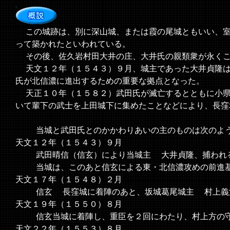
この城跡は、別に深山城、または霞の尾城ともいい、室
って築かれたといわれている。
その後、佐久岩村田大井の庄、大井氏の親類衆が永くこ
天文１２年（１５４３）９月、城主であった大井貞隆は
氏が北信濃に進出するための重要な拠点となった。
天正１０年（１５８２）武田氏が滅亡するとともに小県
いて輩下の武士を上田城下に集めたことなどにより、長窪
当城と武田氏とのかかわりあいの主のものは次のよ
天文１２年（１５４３）９月
武田晴信（信玄）により当城主 大井貞隆、捕われ
当城は、このあと信玄による東・北信濃攻めの前進基
天文１７年（１５４８）２月
信玄 長窪城に着陣のあと、坂城葛尾城主 村上義清
天文１９年（１５５０）８月
信玄当城に着陣し、重臣を２回にわたり、村上方の守
天文２２年（１５５３）８月