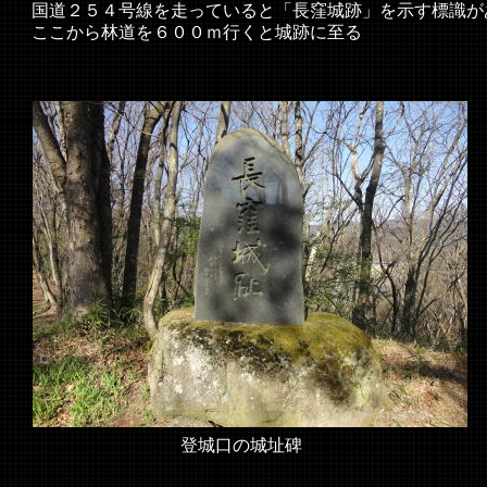
国道２５４号線を走っていると「長窪城跡」を示す標識が
ここから林道を６００ｍ行くと城跡に至る
登城口の城址碑