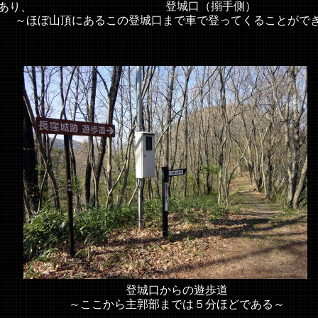
登城口（搦手側）
あり、
～ほぼ山頂にあるこの登城口まで車で登ってくることがで
登城口からの遊歩道
～ここから主郭部までは５分ほどである～