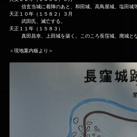
信玄当城に着陣のあと、和田城、高鳥屋城、塩田城等
天正１０年（１５８２）３月
武田氏、滅亡する。
天正１１年（１５８３）
真田昌幸、上田城を築く。このころ長窪城、廃城と
＜現地案内板より＞