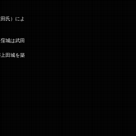
依田氏）によ
長窪城は武田
が上田城を築