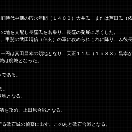
町時代中期の応永年間（１４００）大井氏、または芦田氏（
の地を支配し長窪氏を名乗り、長窪の発展に尽くした。
、甲斐の武田晴信（信玄）の軍に攻められこれに降り、以後
一円は真田昌幸の領地となり、天正１１年（１５８３）昌幸
城は廃城となった。
うである。
る。
地となる。
を攻め、上田原合戦となる。
る砥石城の偵察に出す。このあと砥石合戦となる。