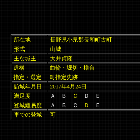
所在地
長野県小県郡長和町古町
形式
山城
主な城主
大井貞隆
遺構
曲輪・堀切・櫓台
指定・選定
町指定史跡
訪城年月日
2017年4月24日
満足度
Ａ Ｂ
Ｃ
Ｄ Ｅ
登城難易度
Ａ Ｂ Ｃ
Ｄ
Ｅ
車での登城
可