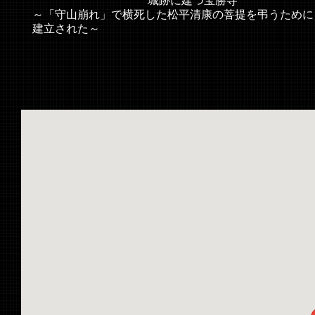
城跡に建つ宝勝寺
～「守山崩れ」で横死した松平清康の菩提を弔うために
建立された～