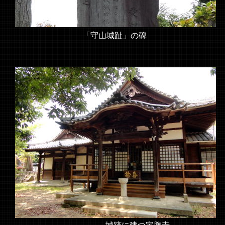
「守山城趾」の碑