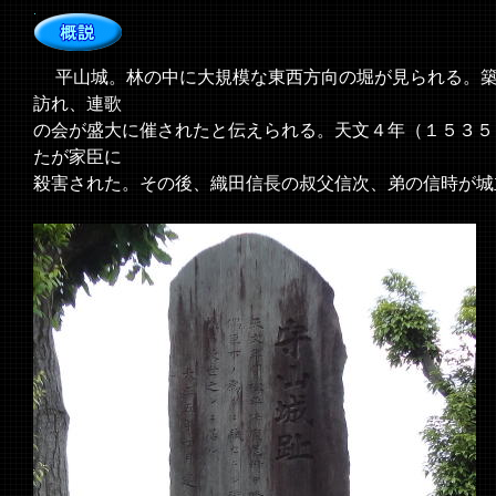
平山城。林の中に大規模な東西方向の堀が見られる。築
訪れ、連歌
の会が盛大に催されたと伝えられる。天文４年（１５３５
たが家臣に
殺害された。その後、織田信長の叔父信次、弟の信時が城
＜現地案内板より＞