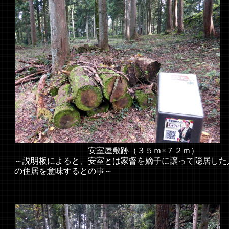
安室屋敷跡（３５ｍ×７２ｍ）
～説明板によると、安室とは家督を嫡子に譲って隠居した
の住居を意味するとの事～