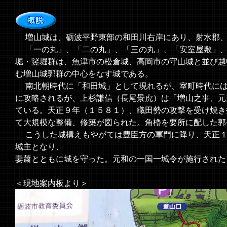
増山城は、砺波平野東部の和田川右岸にあり、射水郡、
「一の丸」、「二の丸」、「三の丸」、「安室屋敷」、
堀・竪堀群は、魚津市の松倉城、高岡市の守山城と並び越
む増山城郭群の中心をなす城である。
南北朝時代に「和田城」として現れるが、室町時代には
に攻略されるが、上杉謙信（長尾景虎）は「増山之事、元
ている。天正９年（１５８１）、織田勢の攻撃を受け焼き
て大規模な整備、修築が図られた。角櫓を要所に配した郭
こうした城構えもやがては豊臣方の軍門に降り、天正１
城主となり、
妻䔥とともに城を守った。元和の一国一城令が施行された
＜現地案内板より＞