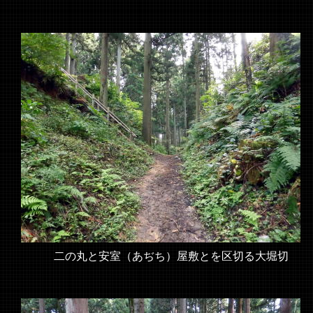
二の丸と安室（あぢち）屋敷とを区切る大堀切