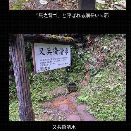
「馬之背ゴ」と呼ばれる細長いＥ郭
又兵衛清水