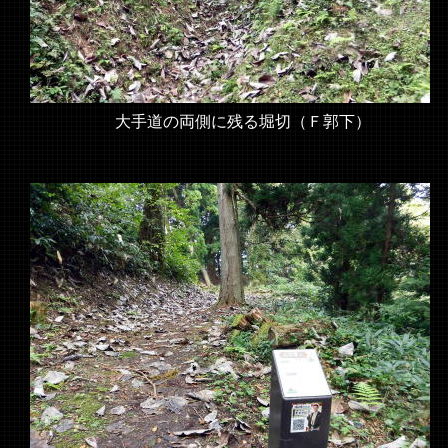
大手道の両側に残る堀切（Ｆ郭下）