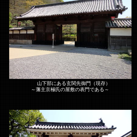
山下部にある玄関先御門（現存）
～藩主京極氏の屋敷の表門である～