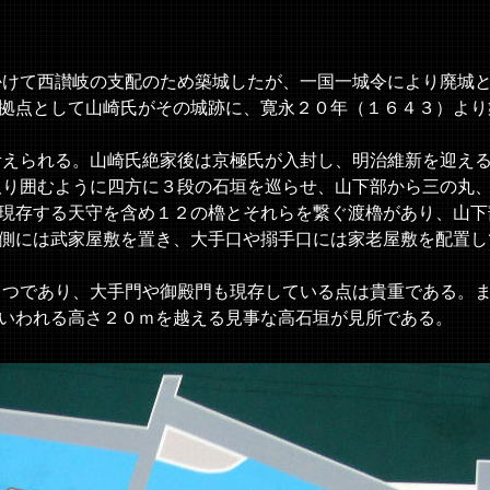
けて西讃岐の支配のため築城したが、一国一城令により廃城
拠点として山崎氏がその城跡に、寛永２０年（１６４３）より
えられる。山崎氏絶家後は京極氏が入封し、明治維新を迎え
り囲むように四方に３段の石垣を巡らせ、山下部から三の丸
現存する天守を含め１２の櫓とそれらを繋ぐ渡櫓があり、山下
側には武家屋敷を置き、大手口や搦手口には家老屋敷を配置し
つであり、大手門や御殿門も現存している点は貴重である。
いわれる高さ２０ｍを越える見事な高石垣が見所である。