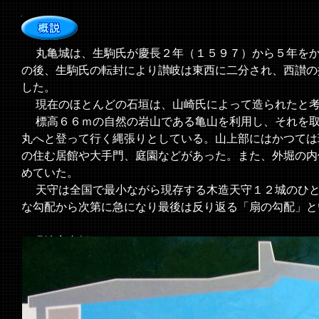
丸亀城は、生駒氏が慶長２年（１５９７）から５年をか
の後、生駒氏の転封により讃岐は東西に二分され、西讃の
した。
現在のほとんどの石垣は、山崎氏によって造られたと考
標高６６ｍの自然の岩山である亀山を利用し、それを取
丸へと登って行く縄張りとしている。山上部にはかつては
の住む居館や大手門、庭園などがあった。また、外堀の内
めていた。
天守は全国で最小ながら現存する木造天守１２城のひと
な勾配から次第に急になり最後は反り返る「扇の勾配」と
＜現地案内板より＞