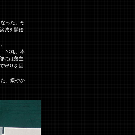
となった。そ
築城を開始
る。
、二の丸、本
部には藩主
て守りを固
また、緩やか