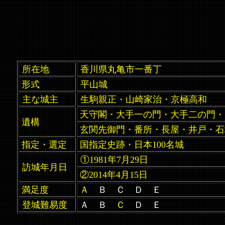
所在地
香川県丸亀市一番丁
形式
平山城
主な城主
生駒親正・山崎家治・京極高和
天守閣・大手一の門・大手二の門・
遺構
玄関先御門・番所・長屋・井戸・石
指定・選定
国指定史跡・日本100名城
①1981年7月29日
訪城年月日
②2014年4月15日
満足度
Ａ
Ｂ Ｃ Ｄ Ｅ
登城難易度
Ａ Ｂ
Ｃ
Ｄ Ｅ