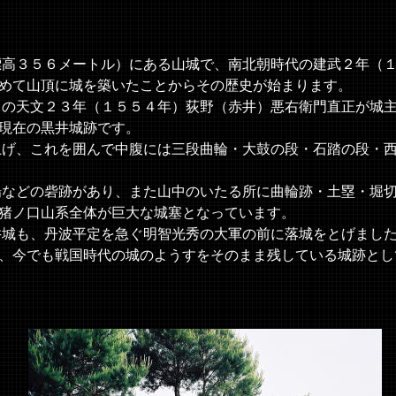
高３５６メートル）にある山城で、南北朝時代の建武２年（
めて山頂に城を築いたことからその歴史が始まります。
の天文２３年（１５５４年）荻野（赤井）悪右衛門直正が城
現在の黒井城跡です。
げ、これを囲んで中腹には三段曲輪・大鼓の段・石踏の段・
などの砦跡があり、また山中のいたる所に曲輪跡・土塁・堀
猪ノ口山系全体が巨大な城塞となっています。
城も、丹波平定を急ぐ明智光秀の大軍の前に落城をとげまし
、今でも戦国時代の城のようすをそのまま残している城跡とし