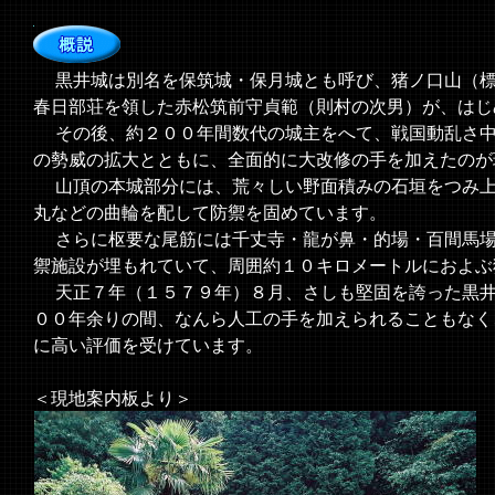
黒井城は別名を保筑城・保月城とも呼び、猪ノ口山（標
春日部荘を領した赤松筑前守貞範（則村の次男）が、はじ
その後、約２００年間数代の城主をへて、戦国動乱さ中
の勢威の拡大とともに、全面的に大改修の手を加えたのが
山頂の本城部分には、荒々しい野面積みの石垣をつみ上
丸などの曲輪を配して防禦を固めています。
さらに枢要な尾筋には千丈寺・龍が鼻・的場・百間馬場
禦施設が埋もれていて、周囲約１０キロメートルにおよぶ
天正７年（１５７９年）８月、さしも堅固を誇った黒井
００年余りの間、なんら人工の手を加えられることもなく
に高い評価を受けています。
＜現地案内板より＞