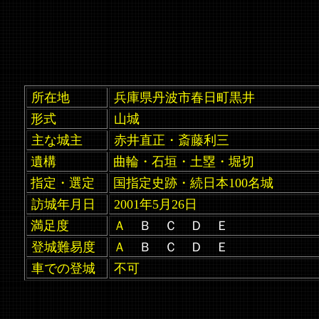
所在地
兵庫県丹波市春日町黒井
形式
山城
主な城主
赤井直正・斎藤利三
遺構
曲輪・石垣・土塁・堀切
指定・選定
国指定史跡・続日本100名城
訪城年月日
2001年5月26日
満足度
Ａ
Ｂ Ｃ Ｄ Ｅ
登城難易度
Ａ
Ｂ Ｃ Ｄ Ｅ
車での登城
不可