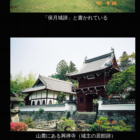
「保月城跡」と書かれている
山麓にある興禅寺（城主の居館跡）