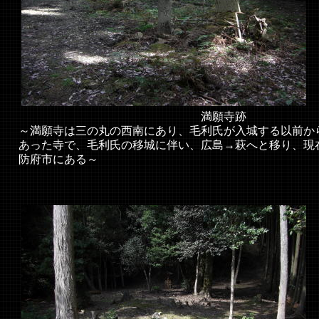
満願寺跡
～満願寺は三の丸の西南にあり、毛利氏が入城する以前か
あった寺で、毛利氏の移城に伴い、広島→萩へと移り、現
防府市にある～