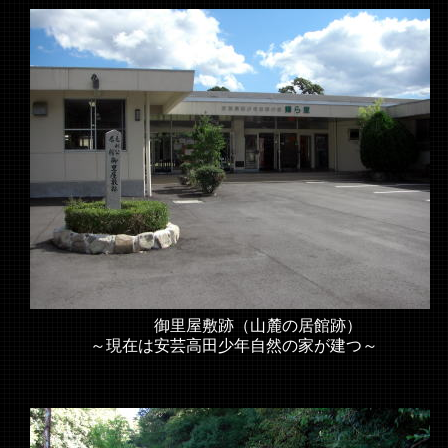
御里屋敷跡（山麓の居館跡）
～現在は安芸高田少年自然の家が建つ～