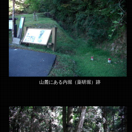
山麓にある内堀（薬研堀）跡