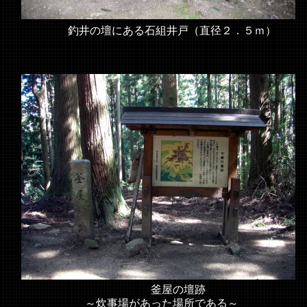
釣井の壇にある石組井戸（直径２．５ｍ）
釜屋の壇跡
～炊事場があった場所である～