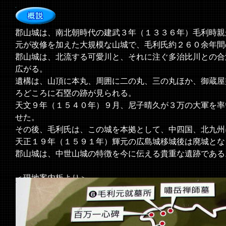
郡山城は、南北朝時代の建武３年（１３３６年）毛利時親
元が改修を加えた大規模な山城で、毛利氏約２６０余年間
郡山城は、北流する可愛川と、それに注ぐ多治比川との合
広がる。
遺構は、山頂に本丸、周囲に二の丸、三の丸ほか、御蔵屋
ろどころに石塁の跡が見られる。
天文９年（１５４０年）９月、尼子晴久が３万の大軍を率
せた。
その後、毛利氏は、この城を本拠として、中四国、北九州
天正１９年（１５９１年）輝元の広島城移城後は廃城とな
郡山城は、中世山城の特徴を今に伝える貴重な遺跡である
＜現地案内板より＞