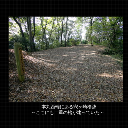
本丸西端にある宍ヶ崎櫓跡
～ここにも二重の櫓が建っていた～