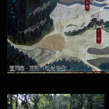
本丸跡に建つ薬医門
～本丸の表門（橋詰御門）と考えられ、永らく城外に移さ
いたが、昭和５６年にこの場所に移築された～
と