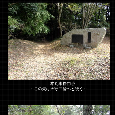
本丸東櫓門跡
～この先は天守曲輪へと続く～