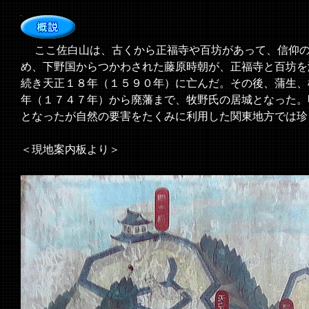
ここ佐白山は、古くから正福寺や百坊があって、信仰の
め、下野国からつかわされた藤原時朝が、正福寺と百坊を
続き天正１８年（１５９０年）に亡んだ。その後、蒲生、
年（１７４７年）から廃藩まで、牧野氏の居城となった。
となったが自然の要害をたくみに利用した関東地方では珍
＜現地案内板より＞