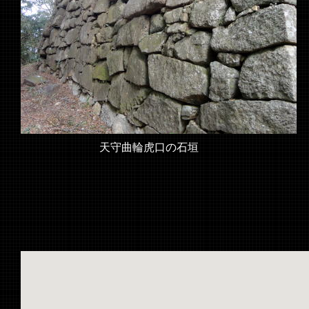
天守曲輪虎口の石垣