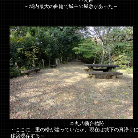
本丸跡
～城内最大の曲輪で城主の屋敷があった～
本丸八幡台櫓跡
～ここに二重の櫓が建っていたが、現在は城下の真浄寺
移築現存する～