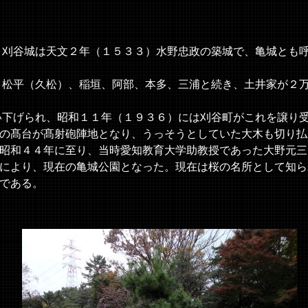
刈谷城は天文２年（１５３３）水野忠政の築城で、亀城とも
松平（久松）、稲垣、阿部、本多、三浦と続き、土井家が２
下げられ、昭和１１年（１９３６）には刈谷町がこれを譲り
の髙台が髙射砲陣地となり、うっそうとしていた大木も切り払
昭和４４年に至り、当時愛知教育大学助教授であった大野元三
により、現在の亀城公園となった。現在は桜の名所として知ら
である。