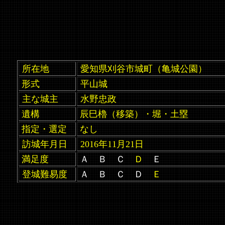
所在地
愛知県刈谷市城町（亀城公園）
形式
平山城
主な城主
水野忠政
遺構
辰巳櫓（移築）・堀・土塁
指定・選定
なし
訪城年月日
2016年11月21日
満足度
Ａ Ｂ Ｃ
Ｄ
Ｅ
登城難易度
Ａ Ｂ Ｃ Ｄ
Ｅ