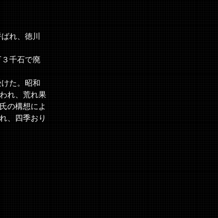
呼ばれ、徳川
万３千石で廃
受けた。昭和
われ、荒れ果
氏の構想によ
れ、四季おり