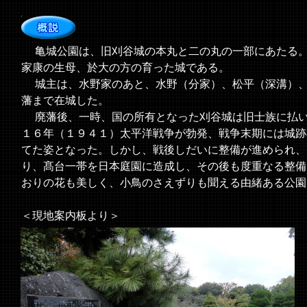
亀城公園は、旧刈谷城の本丸と二の丸の一部にあたる。
家康の生母、於大の方の育った城である。
城主は、水野家のあと、水野（分家）、松平（深溝）、
藩まで在城した。
廃藩後、一時、国の所有となった刈谷城は旧士族に払い
１６年（１９４１）太平洋戦争が勃発、戦争末期には城跡
てた姿となった。しかし、戦後しだいに整備が進められ、
り、髙台一帯を日本庭園に造成し、その後も度重なる整備
おりの花も美しく、小鳥のさえずりも聞える由緒ある公園
＜現地案内板より＞