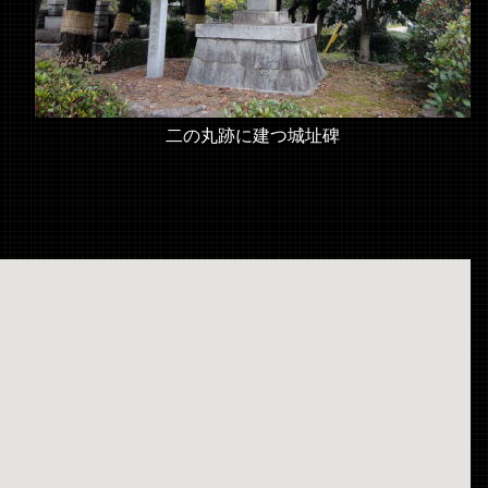
二の丸跡に建つ城址碑