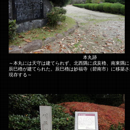
本丸跡
～本丸には天守は建てられず、北西隅に戌亥櫓、南東隅に
辰巳櫓が建てられた。辰巳櫓は妙福寺（碧南市）に移築さ
現存する～