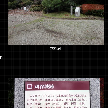
本丸跡
れ