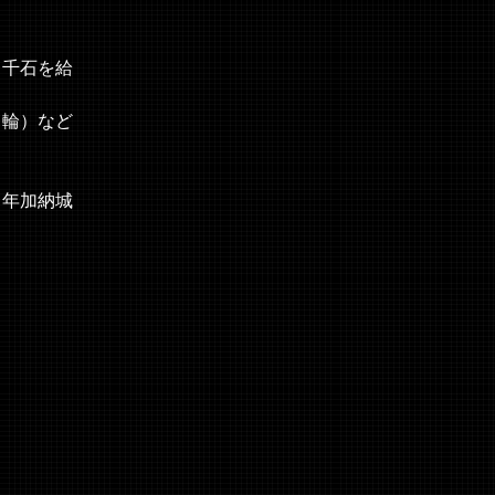
２千石を給
曲輪）など
２年加納城