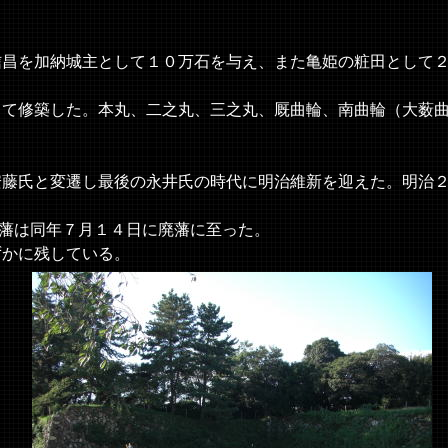
昌を加納城主として１０万石を与え、また亀姫の粧田として
て修築した。本丸、二之丸、三之丸、厩曲輪、南曲輪（大薮
藤氏と変遷し最後の永井氏の時代に明治維新を迎えた。明治
藩は同年７月１４日に廃藩に至った。
かに残している。