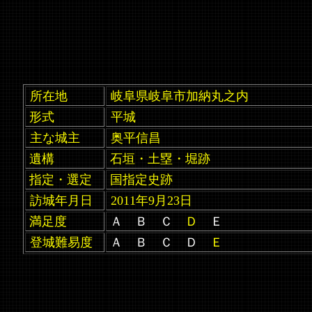
所在地
岐阜県岐阜市加納丸之内
形式
平城
主な城主
奥平信昌
遺構
石垣・土塁・堀跡
指定・選定
国指定史跡
訪城年月日
2011年9月23日
満足度
Ａ Ｂ Ｃ
Ｄ
Ｅ
登城難易度
Ａ Ｂ Ｃ Ｄ
Ｅ