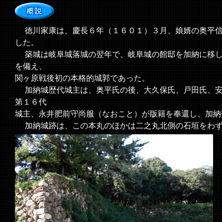
徳川家康は、慶長６年（１６０１）３月、娘婿の奥平信
した。
築城は岐阜城落城の翌年で、岐阜城の館邸を加納に移し
を備え、
関ヶ原戦後初の本格的城郭であった。
加納城歴代城主は、奥平氏の後、大久保氏、戸田氏、安
第１６代
城主、永井肥前守尚服（なおこと）が版籍を奉還し、加納
加納城跡は、この本丸のほかは二之丸北側の石垣をわず
＜現地案内板より＞