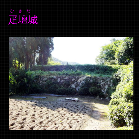
ひ き だ
疋壇城