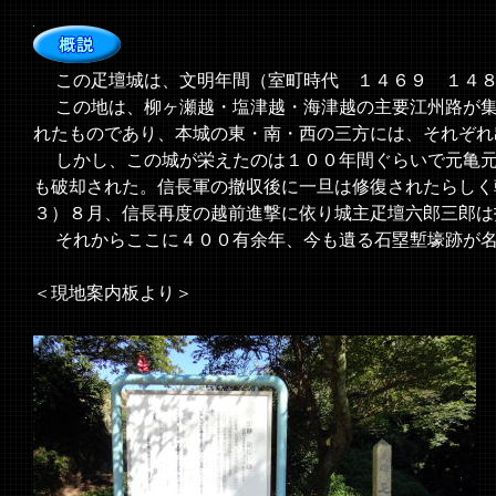
この疋壇城は、文明年間（室町時代 １４６９ １４８
この地は、柳ヶ瀬越・塩津越・海津越の主要江州路が集
れたものであり、本城の東・南・西の三方には、それぞれ
しかし、この城が栄えたのは１００年間ぐらいで元亀元
も破却された。信長軍の撤収後に一旦は修復されたらしく
３）８月、信長再度の越前進撃に依り城主疋壇六郎三郎は
それからここに４００有余年、今も遺る石塁塹壕跡が名
＜現地案内板より＞