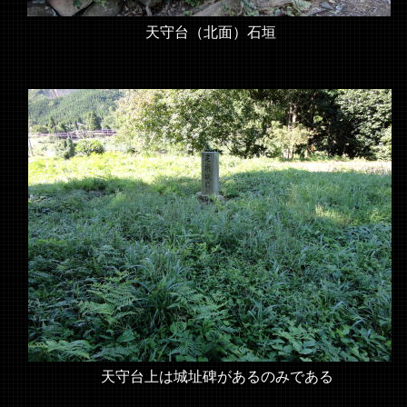
天守台（北面）石垣
天守台上は城址碑があるのみである