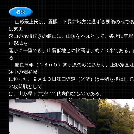
山形最上氏は、置賜、下長井地方に通ずる要衝の地であ
は東黒
森山の尾根続きの館山に、山頂を本丸として、各所に空堀
山形城を
遥かに一望でき、山麓低地との比高は、約７０米である。
る。
慶長５年（１６００）関ヶ原の戦にあたり、上杉家直江
途中の畑谷城
に迫った。９月１３日江口道連（光清）は手勢を指揮して
の攻防戦として
は、山形県下に於いて代表的なものである。
最上家との義に殉じ、不利な山間の山城で散った江口公
お墓と
彼の義に生きた生涯を顕彰する碑が建てられている。
＜現地案内板より＞