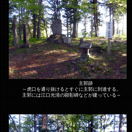
主郭跡
～虎口を通り抜けるとすぐに主郭に到達する。
主郭には江口光清の顕彰碑などが建っている～