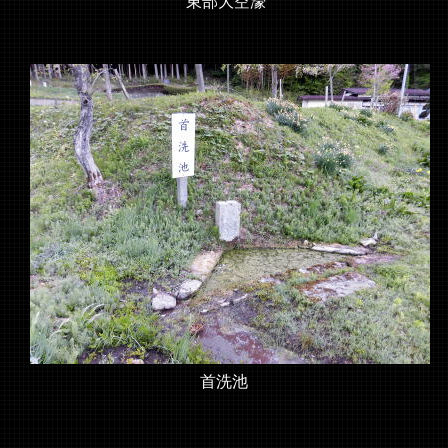
東部大空濠
首洗池