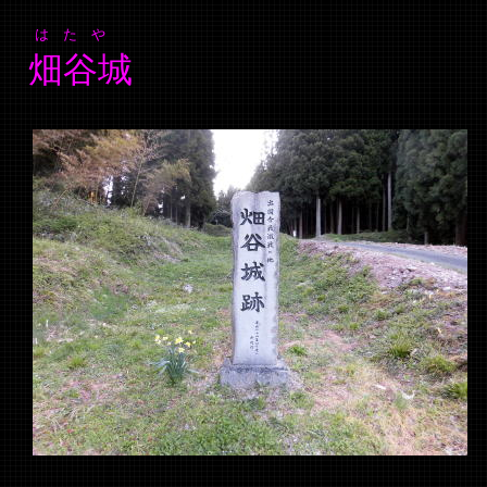
は た や
畑谷城