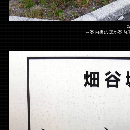
城跡へ
～案内板のほか案内