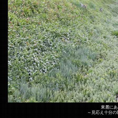
東麓にある
～見応え十分の