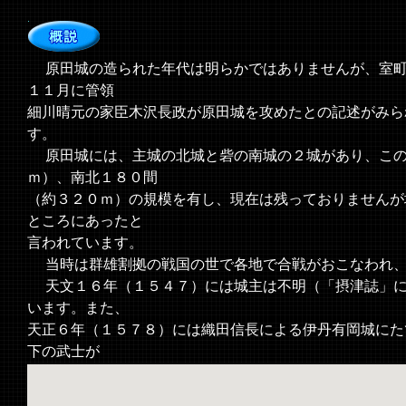
原田城の造られた年代は明らかではありませんが、室
１１月に管領
細川晴元の家臣木沢長政が原田城を攻めたとの記述がみら
す。
原田城には、主城の北城と砦の南城の２城があり、この
ｍ）、南北１８０間
（約３２０ｍ）の規模を有し、現在は残っておりませんが
ところにあったと
言われています。
当時は群雄割拠の戦国の世で各地で合戦がおこなわれ、
天文１６年（１５４７）には城主は不明（「摂津誌」に
います。また、
天正６年（１５７８）には織田信長による伊丹有岡城にた
下の武士が
在番していました。