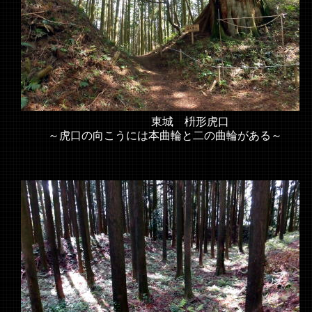
東城 枡形虎口
～虎口の向こうには本曲輪と二の曲輪がある～