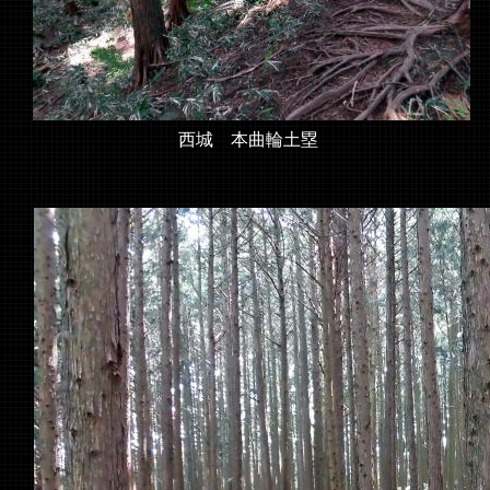
西城 本曲輪土塁