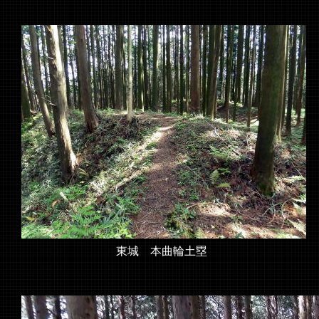
東城 本曲輪土塁