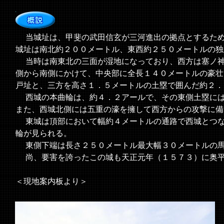
当城址は、甲斐の武田信玄が三河進出の拠点とするため
城址は南北約２００メートル、東西約２５０メートルの独
当時は南東北の三面が湿地になっており、西方は塞ノ神
側から南側にかけて、中央部に全長１４０メートルの豪壮
戸址と、三方を高さ１．５メートルの土塁で囲んだ約２．
西城の本曲輪は、約４．２アールで、その東側土塁には
また、西城北側には五重の濠を擁して西方からの攻撃に備
東城は頂部において幅約４メートルの通路で西城とつな
輪が見られる。
東側下端は長さ２５０メートル最大幅３０メートルの馬
尚、要害を誇ったこの城も天正元年（１５７３）に奥平
＜現地案内板より＞