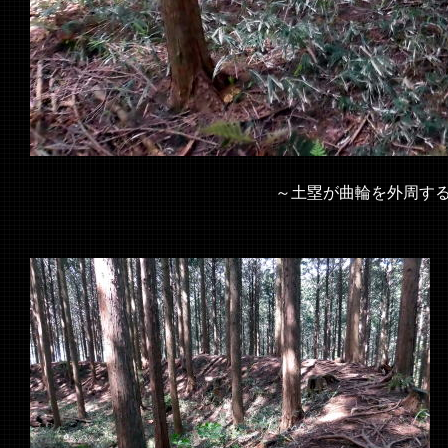
西城 
～土塁が曲輪を外周す