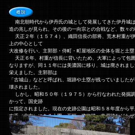
南北朝時代から伊丹氏の城として発展してきた伊丹城
造の兆しが見られ、その後の一向宗との合戦など、数々の
天正２年（１５７４）、織田信長の部将、荒木村重が伊
上の中心として
大改修を行い、主郭部・侍町・町屋地区の全体を堀と土塁
天正６年、村重が信長に背いたため、大軍によって包囲
なりますが、同１１年には美濃国に移り、城は廃されまし
栄えました。主郭部は
「古城山」などと呼ばれ、堀跡や土塁が残っていましたが
壊されました。
しかし、昭和５０年（１９７５）から行なわれた発掘調
かって、国史跡
に指定されました。現在の史跡公園は昭和５８年度から平
右手（北方）にある土塁・石垣・建物跡・井戸跡などもぜ
＜現地案内板より＞