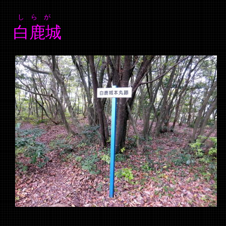
し ら が
白鹿城