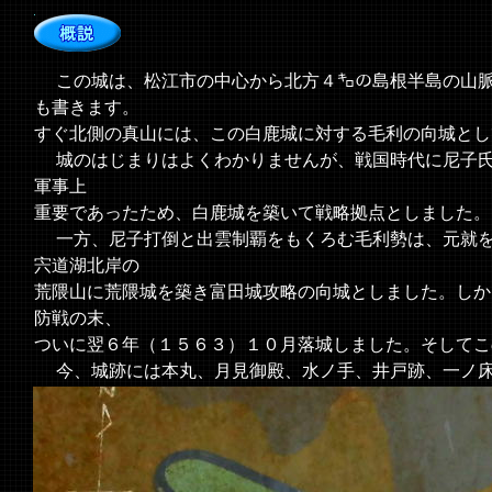
この城は、松江市の中心から北方４㌔の島根半島の山脈
も書きます。
すぐ北側の真山には、この白鹿城に対する毛利の向城とし
城のはじまりはよくわかりませんが、戦国時代に尼子氏
軍事上
重要であったため、白鹿城を築いて戦略拠点としました。
一方、尼子打倒と出雲制覇をもくろむ毛利勢は、元就を
宍道湖北岸の
荒隈山に荒隈城を築き富田城攻略の向城としました。しか
防戦の末、
ついに翌６年（１５６３）１０月落城しました。そしてこ
今、城跡には本丸、月見御殿、水ノ手、井戸跡、一ノ床
などの遺構が
残り、当時使われた陶磁器やかわらけの破片が発見されて
＜現地案内板より＞