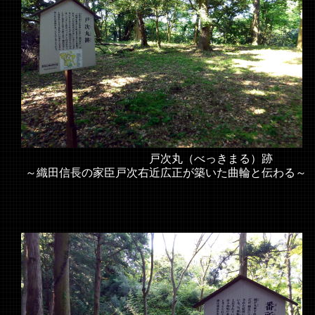
戸次丸（べっきまる）跡
～織田信長の家臣戸次右近広正が築いた曲輪と伝わる～