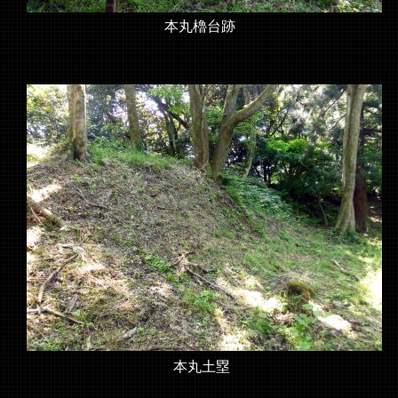
本丸櫓台跡
本丸土塁