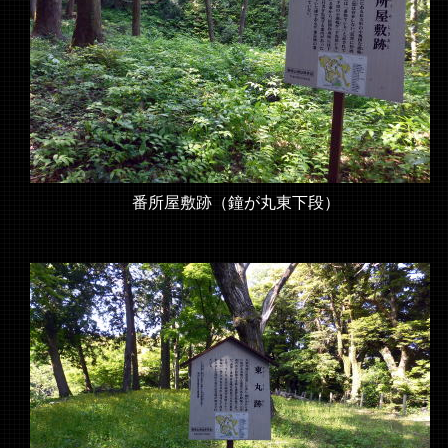
番所屋敷跡（鐘が丸東下段）