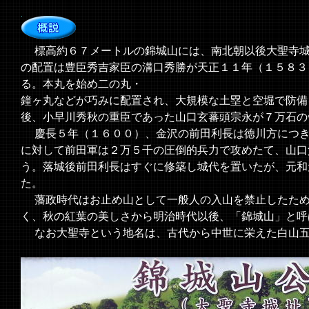
標高約６７メートルの錦城山には、南北朝以後大聖寺城
の配置は豊臣秀吉家臣の溝口秀勝が天正１１年（１５８３
る。本丸を始め二の丸・
鐘ヶ丸などが巧みに配置され、大規模な土塁と空堀で防備
後、小早川秀秋の重臣であった山口玄蕃頭宗永が７万石の
慶長５年（１６００）、金沢の前田利長は徳川方につき
に対して前田軍は２万５千の圧倒的兵力で攻めたて、山口
う。落城後前田利長はすぐに修築し城代を置いたが、元和
た。
藩政時代はお止め山として一般人の入山を禁止したため
く、秋の紅葉の美しさから明治時代以後、「錦城山」と呼
なお大聖寺という地名は、古代から中世に栄えた白山五
＜現地案内板より＞